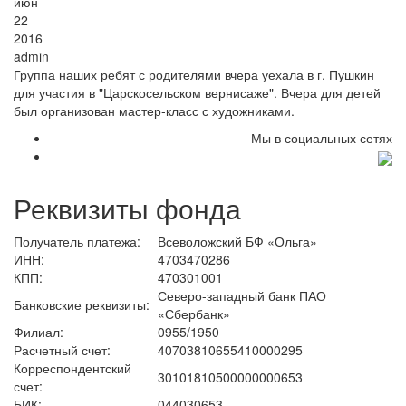
июн
22
2016
admin
Группа наших ребят с родителями вчера уехала в г. Пушкин
для участия в "Царскосельском вернисаже". Вчера для детей
был организован мастер-класс с художниками.
Мы в социальных сетях
Реквизиты фонда
Получатель платежа:
Всеволожский БФ «Ольга»
ИНН:
4703470286
КПП:
470301001
Северо-западный банк ПАО
Банковские реквизиты:
«Сбербанк»
Филиал:
0955/1950
Расчетный счет:
40703810655410000295
Корреспондентский
30101810500000000653
счет:
БИК:
044030653