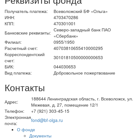
Получатель платежа:
Всеволожский БФ «Ольга»
ИНН:
4703470286
КПП:
470301001
Северо-западный банк ПАО
Банковские реквизиты:
«Сбербанк»
Филиал:
0955/1950
Расчетный счет:
40703810655410000295
Корреспондентский
30101810500000000653
счет:
БИК:
044030653
Вид платежа:
Добровольное пожертвование
Контакты
188644 Ленинградская область, г. Всеволожск, ул.
Адрес:
Межевая, д. 27, помещение 12/1
Телефон:
+7 (921) 303-45-15
Электронная
fond@bf-olga.ru
почта:
О фонде
Документы