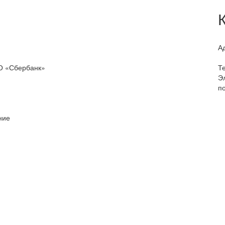
А
О «Сбербанк»
Т
Э
по
ние