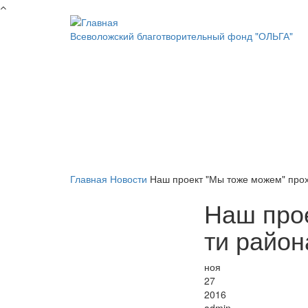
Перейти к основному содержанию
Всеволожский благотворительный фонд "ОЛЬГА"
Главная
Новости
Наш проект "Мы тоже можем" прох
Наш прое
ти район
ноя
27
2016