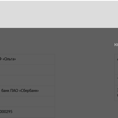
К
Ф «Ольга»
 банк ПАО «Сбербанк»
000295