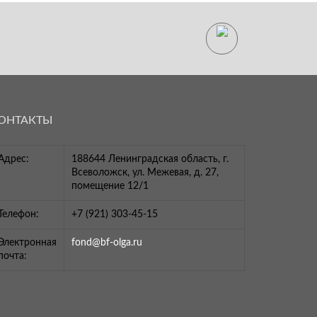
ОНТАКТЫ
Адрес:
188644 Ленинградская область, г.
Всеволожск, ул. Межевая, д. 27,
помещение 12/1
Телефон:
+7 (921) 303-45-15
Электронная
fond@bf-olga.ru
почта: