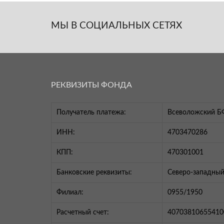
МЫ В СОЦИАЛЬНЫХ СЕТЯХ
РЕКВИЗИТЫ ФОНДА
Получатель платежа:
Всеволожский Б
ИНН:
4703470286
КПП:
470301001
Банковские реквизиты:
Северо-западный
Филиал:
0955/1950
Расчетный счет:
40703810655410