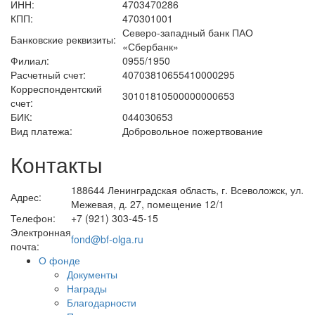
ИНН:
4703470286
КПП:
470301001
Северо-западный банк ПАО
Банковские реквизиты:
«Сбербанк»
Филиал:
0955/1950
Расчетный счет:
40703810655410000295
Корреспондентский
30101810500000000653
счет:
БИК:
044030653
Вид платежа:
Добровольное пожертвование
Контакты
188644 Ленинградская область, г. Всеволожск, ул.
Адрес:
Межевая, д. 27, помещение 12/1
Телефон:
+7 (921) 303-45-15
Электронная
fond@bf-olga.ru
почта:
О фонде
Документы
Награды
Благодарности