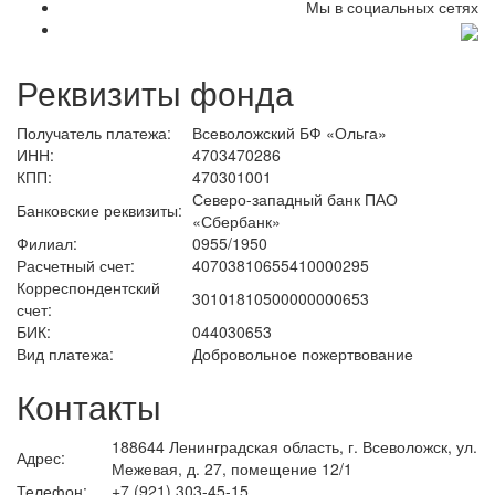
Мы в социальных сетях
Реквизиты фонда
Получатель платежа:
Всеволожский БФ «Ольга»
ИНН:
4703470286
КПП:
470301001
Северо-западный банк ПАО
Банковские реквизиты:
«Сбербанк»
Филиал:
0955/1950
Расчетный счет:
40703810655410000295
Корреспондентский
30101810500000000653
счет:
БИК:
044030653
Вид платежа:
Добровольное пожертвование
Контакты
188644 Ленинградская область, г. Всеволожск, ул.
Адрес:
Межевая, д. 27, помещение 12/1
Телефон:
+7 (921) 303-45-15