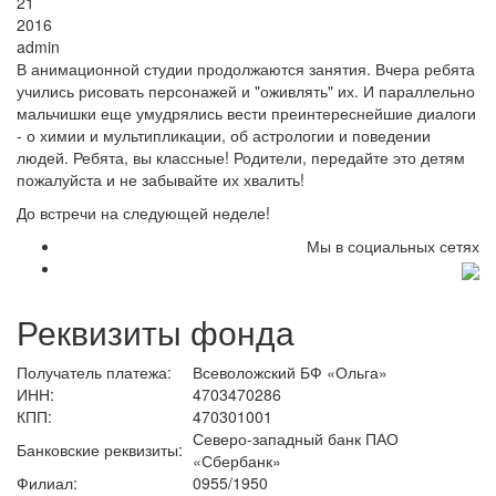
21
2016
admin
В анимационной студии продолжаются занятия. Вчера ребята
учились рисовать персонажей и "оживлять" их. И параллельно
мальчишки еще умудрялись вести преинтереснейшие диалоги
- о химии и мультипликации, об астрологии и поведении
людей. Ребята, вы классные! Родители, передайте это детям
пожалуйста и не забывайте их хвалить!
До встречи на следующей неделе!
Мы в социальных сетях
Реквизиты фонда
Получатель платежа:
Всеволожский БФ «Ольга»
ИНН:
4703470286
КПП:
470301001
Северо-западный банк ПАО
Банковские реквизиты:
«Сбербанк»
Филиал:
0955/1950