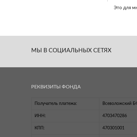
Это для мн
МЫ В СОЦИАЛЬНЫХ СЕТЯХ
РЕКВИЗИТЫ ФОНДА
Получатель платежа:
Всеволожский Б
ИНН:
4703470286
КПП:
470301001