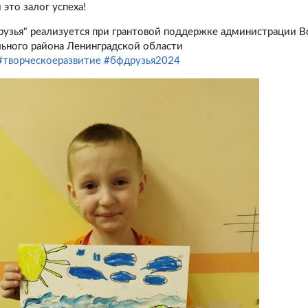
и это залог успеха!
рузья" реализуется при грантовой поддержке администрации 
ьного района Ленинградской области
#творческоеразвитие
#бфдрузья2024