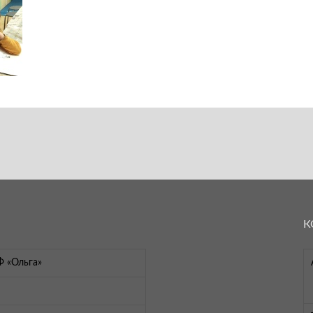
К
Ф «Ольга»