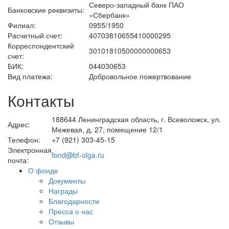
Северо-западный банк ПАО
Банковские реквизиты:
«Сбербанк»
Филиал:
0955/1950
Расчетный счет:
40703810655410000295
Корреспондентский
30101810500000000653
счет:
БИК:
044030653
Вид платежа:
Добровольное пожертвование
Контакты
188644 Ленинградская область, г. Всеволожск, ул.
Адрес:
Межевая, д. 27, помещение 12/1
Телефон:
+7 (921) 303-45-15
Электронная
fond@bf-olga.ru
почта:
О фонде
Документы
Награды
Благодарности
Пресса о нас
Отзывы