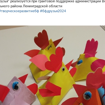
рузья" реализуется при грантовой поддержке администрации 
ьного района Ленинградской области
#творческоеразвитиебф
#бфдрузья2024