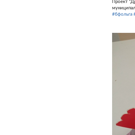
Проект "Д
муниципал
#бфольга