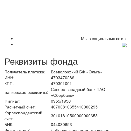
Мы в социальных сетях
Реквизиты фонда
Получатель платежа:
Всеволожский БФ «Ольга»
ИНН:
4703470286
КПП:
470301001
Северо-западный банк ПАО
Банковские реквизиты:
«Сбербанк»
Филиал:
0955/1950
Расчетный счет:
40703810655410000295
Корреспондентский
30101810500000000653
счет:
БИК:
044030653
Вид платежа:
Добровольное пожертвование