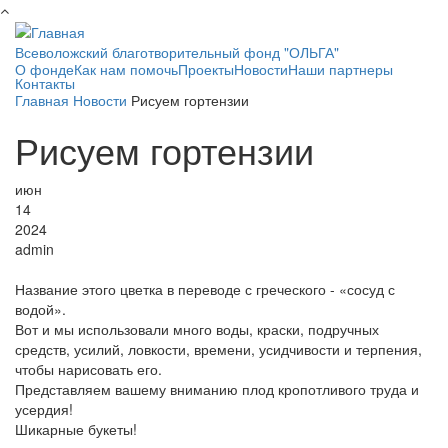
Перейти к основному содержанию
Всеволожский благотворительный фонд "ОЛЬГА"
О фонде
Как нам помочь
Проекты
Новости
Наши партнеры
Контакты
Главная
Новости
Рисуем гортензии
Рисуем гортензии
июн
14
2024
admin
Название этого цветка в переводе с греческого - «сосуд с
водой».
Вот и мы использовали много воды, краски, подручных
средств, усилий, ловкости, времени, усидчивости и терпения,
чтобы нарисовать его.
Представляем вашему вниманию плод кропотливого труда и
усердия!
Шикарные букеты!