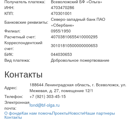
Получатель платежа:
Всеволожский БФ «Ольга»
ИНН:
4703470286
КПП:
470301001
Северо-западный банк ПАО
Банковские реквизиты:
«Сбербанк»
Филиал:
0955/1950
Расчетный счет:
40703810655410000295
Корреспондентский
30101810500000000653
счет:
БИК:
044030653
Вид платежа:
Добровольное пожертвование
Контакты
188644 Ленинградская область, г. Всеволожск, ул.
Адрес:
Межевая, д. 27, помещение 12/1
Телефон:
+7 (921) 303-45-15
Электронная
fond@bf-olga.ru
почта:
О фонде
Как нам помочь
Проекты
Новости
Наши партнеры
Контакты