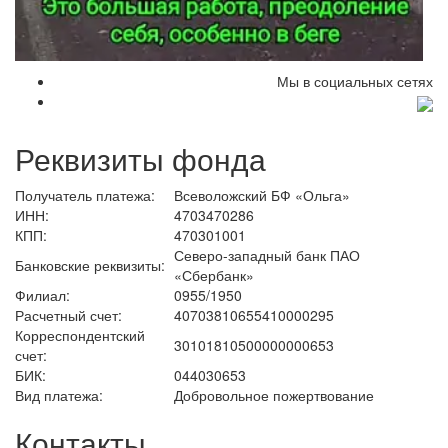
Мы в социальных сетях
Реквизиты фонда
Получатель платежа:
Всеволожский БФ «Ольга»
ИНН:
4703470286
КПП:
470301001
Северо-западный банк ПАО
Банковские реквизиты:
«Сбербанк»
Филиал:
0955/1950
Расчетный счет:
40703810655410000295
Корреспондентский
30101810500000000653
счет:
БИК:
044030653
Вид платежа:
Добровольное пожертвование
Контакты