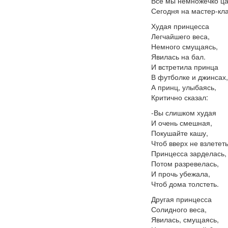
Все мы немножечко ца
Сегодня на мастер-кл
Худая принцесса
Легчайшего веса,
Немного смущаясь,
Явилась на бал.
И встретила принца
В футболке и джинсах,
А принц, улыбаясь,
Критично сказал:
-Вы слишком худая
И очень смешная,
Покушайте кашу,
Чтоб вверх не взлететь
Принцесса зарделась,
Потом разревелась,
И прочь убежала,
Чтоб дома толстеть.
Другая принцесса
Солидного веса,
Явилась, смущаясь,