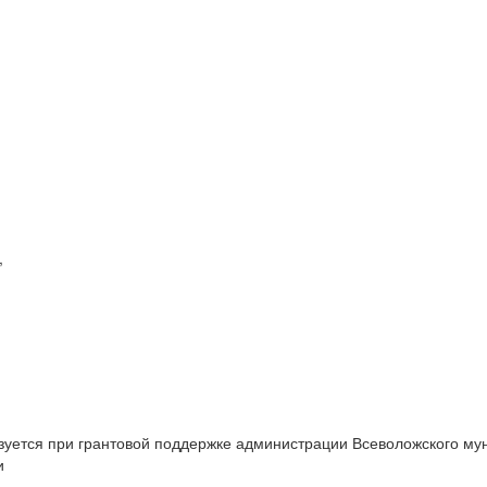
,
изуется при грантовой поддержке администрации Всеволожского м
и