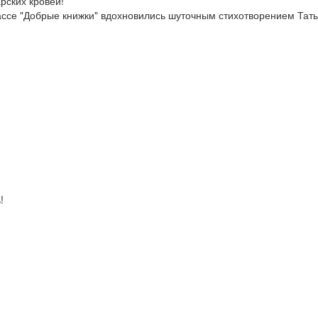
рских кровей!
ассе "Добрые книжки" вдохновились шуточным стихотворением Тат
!