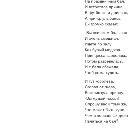
На праздничный бал.
И встретила принца
В футболке и джинсах,
А принц, улыбаясь,
Ей громко сказал:
-Вы слишком большая
И очень смешная,
Идёте по залу,
Как бурый медведь.
Принцесса зарделась,
Потом разревелась,
И с бала сбежала,
Чтоб дома худеть.
И тут королева,
Сгорая от гнева,
Воскликнула принцу:
-Вы жуткий нахал!
Спрошу вас к тому же,
Что может быть хуже,
Чем в порванных джин
Являться на бал?