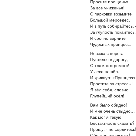
Просите прощенья
За все униженья!
С парковки возьмите
Большой мерседес,
И в путь собирайтесь, 
За глупость покайтесь,
И срочно верните
Чудесных принцесс.
Невежа с порога
Пустился в дорогу,
Он замок огромный
У леса нашёл.
И крикнул: «Принцесс
Простите за стрессы!
Я вёл себя, словно
Глупейший осёл!
Вам было обидно!
И мне очень стыдно…
Как мог я такую
Бестактность сказать?
Прошу, - не сердитесь
Обратно вернитесь!