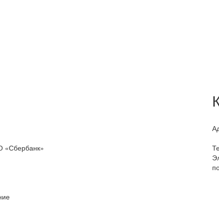
А
О «Сбербанк»
Т
Э
по
ние