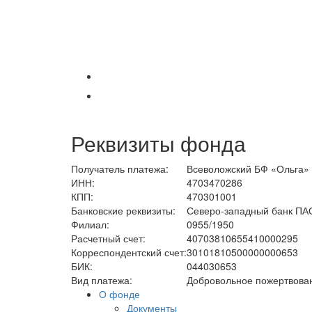
Реквизиты фонда
Получатель платежа:
Всеволожский БФ «Ольга»
ИНН:
4703470286
КПП:
470301001
Банковские реквизиты:
Северо-западный банк ПА
Филиал:
0955/1950
Расчетный счет:
40703810655410000295
Корреспондентский счет:
30101810500000000653
БИК:
044030653
Вид платежа:
Добровольное пожертвова
О фонде
Документы