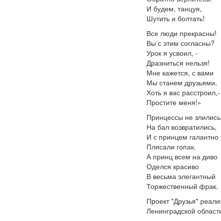
И будем, танцуя,
Шутить и болтать!
Все люди прекрасны!
Вы с этим согласны?
Урок я усвоил, -
Дразниться нельзя!
Мне кажется, с вами
Мы станем друзьями,
Хоть я вас расстроил,-
Простите меня!»
Принцессы не злились
На бал возвратились,
И с принцем галантно
Плясали гопак.
А принц всем на диво
Оделся красиво
В весьма элегантный
Торжественный фрак.
Проект "Друзья" реал
Ленинградской област