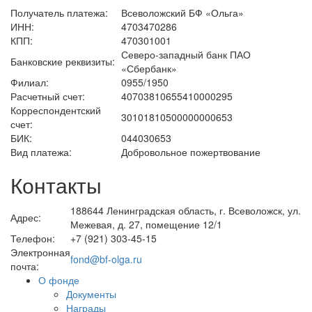
Получатель платежа:
Всеволожский БФ «Ольга»
ИНН:
4703470286
КПП:
470301001
Северо-западный банк ПАО
Банковские реквизиты:
«Сбербанк»
Филиал:
0955/1950
Расчетный счет:
40703810655410000295
Корреспондентский
30101810500000000653
счет:
БИК:
044030653
Вид платежа:
Добровольное пожертвование
Контакты
188644 Ленинградская область, г. Всеволожск, ул.
Адрес:
Межевая, д. 27, помещение 12/1
Телефон:
+7 (921) 303-45-15
Электронная
fond@bf-olga.ru
почта:
О фонде
Документы
Награды